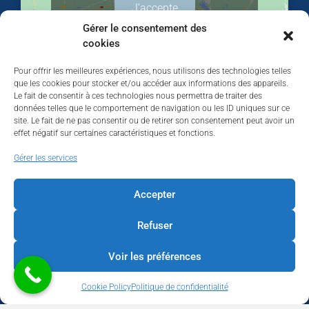
J’accepte
Gérer le consentement des
cookies
Pour offrir les meilleures expériences, nous utilisons des technologies telles
que les cookies pour stocker et/ou accéder aux informations des appareils.
Le fait de consentir à ces technologies nous permettra de traiter des
données telles que le comportement de navigation ou les ID uniques sur ce
site. Le fait de ne pas consentir ou de retirer son consentement peut avoir un
effet négatif sur certaines caractéristiques et fonctions.
Walhardent
Gérer les services
Accepter
Refuser
Walhardent
2 days ago
Voir les préférences
LES BÂTISSEURS DE LIÈGE
Cookie Policy
Politique de confidentialité
Par le Walhardent