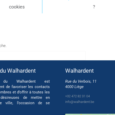
cookies
?
rche.
 du Walhardent
Walhardent
if du Walhardent est
Rue du Verbois, 11
ent de favoriser les contacts
4000 Liège
mbres et d’offrir à toutes les
+32 472 82 31 04
 désireuses de mettre en
info@walhardent.be
re ville, l’occasion de se