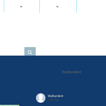
Walhardent
Walhardent
1 day ago