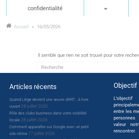
confidentialité
Accueil
»
16/05/2026
Il semble que rien ne soit trouvé pour votre reche
Objectif
Articles récents
L’object
Quand Liège devient une œuvre d’ART… à livre
principalem
28 juillet 2026
ouvert
entre les me
Rôle des clubs business dans votre visibilité
personnes
28 juillet 2026
locale
valeur not
Comment apparaître sur Google avec un petit
rencontrer.
17 juillet 2026
site vitrine