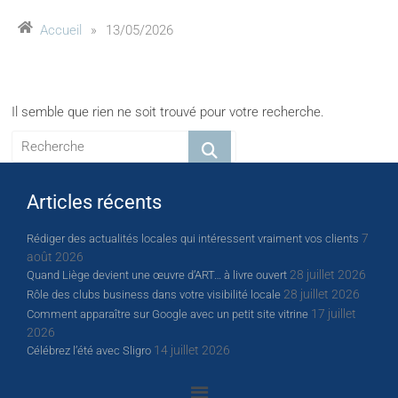
Accueil
»
13/05/2026
Il semble que rien ne soit trouvé pour votre recherche.
Articles récents
7
Rédiger des actualités locales qui intéressent vraiment vos clients
août 2026
28 juillet 2026
Quand Liège devient une œuvre d’ART… à livre ouvert
28 juillet 2026
Rôle des clubs business dans votre visibilité locale
17 juillet
Comment apparaître sur Google avec un petit site vitrine
2026
14 juillet 2026
Célébrez l’été avec Sligro