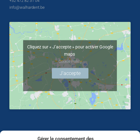
+32 472 82 31 04
info@walhardent.be
Cliquez sur « J’accepte » pour activer Google
maps
Cookie Policy
J’accepte
Gérer le consentement des