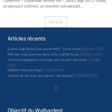
Guillemins – Esplanade Simone Veil 1, 4000 Liège Un CV solide,
un parcours cohérent, un entretien convaincant…
Lire plus
Articles récents
28 juillet 2026
Quand Liège devient une œuvre d’ART… à livre ouvert
28 juillet 2026
Rôle des clubs business dans votre visibilité locale
17 juillet
Comment apparaître sur Google avec un petit site vitrine
2026
14 juillet 2026
Célébrez l’été avec Sligro
10 juillet 2026
Création de site avec une agence : qui fait quoi ?
Objectif du Walhardent