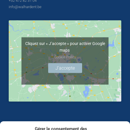
+32 472 82 31 04
info@walhardent.be
Cliquez sur « J’accepte » pour activer Google
maps
Cookie Policy
J’accepte
Gérer le consentement des