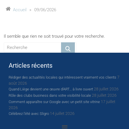
Accueil
»
09/06/2026
Il semble que rien ne soit trouvé pour votre recherche.
Articles récents
7
Rédiger des actualités locales qui intéressent vraiment vos clients
août 2026
28 juillet 2026
Quand Liège devient une œuvre d’ART… à livre ouvert
28 juillet 2026
Rôle des clubs business dans votre visibilité locale
17 juillet
Comment apparaître sur Google avec un petit site vitrine
2026
14 juillet 2026
Célébrez l’été avec Sligro