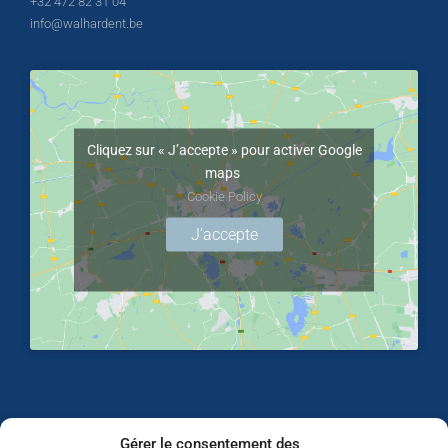
+32 472 82 31 04
info@walhardent.be
Cliquez sur « J’accepte » pour activer Google
maps
Cookie Policy
J’accepte
Gérer le consentement des