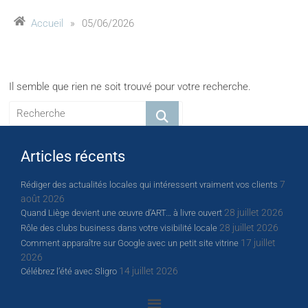
Accueil
»
05/06/2026
Il semble que rien ne soit trouvé pour votre recherche.
Articles récents
7
Rédiger des actualités locales qui intéressent vraiment vos clients
août 2026
28 juillet 2026
Quand Liège devient une œuvre d’ART… à livre ouvert
28 juillet 2026
Rôle des clubs business dans votre visibilité locale
17 juillet
Comment apparaître sur Google avec un petit site vitrine
2026
14 juillet 2026
Célébrez l’été avec Sligro