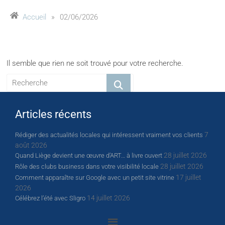
Accueil
»
02/06/2026
Il semble que rien ne soit trouvé pour votre recherche.
Articles récents
7
Rédiger des actualités locales qui intéressent vraiment vos clients
août 2026
28 juillet 2026
Quand Liège devient une œuvre d’ART… à livre ouvert
28 juillet 2026
Rôle des clubs business dans votre visibilité locale
17 juillet
Comment apparaître sur Google avec un petit site vitrine
2026
14 juillet 2026
Célébrez l’été avec Sligro