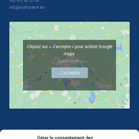
+32 472 82 31 04
info@walhardent.be
Cliquez sur « J’accepte » pour activer Google
maps
Cookie Policy
J’accepte
Gérer le consentement des