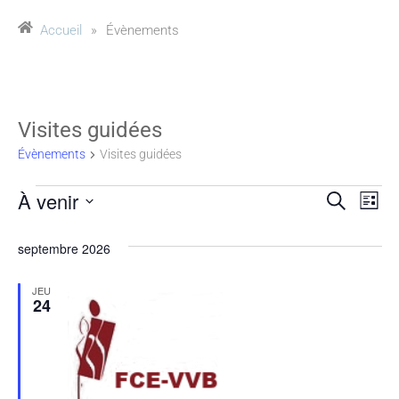
Accueil
»
Évènements
Visites guidées
Évènements
Visites guidées
À venir
Reche
Na
Recherche
Liste
Sélectionnez
de
et
une
septembre 2026
vu
date.
naviga
JEU
Év
24
de
vues
Évène