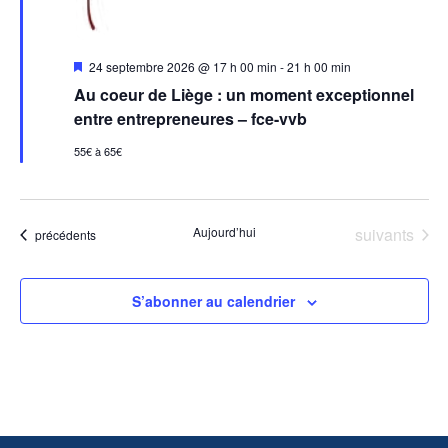
Mis
24 septembre 2026 @ 17 h 00 min
-
21 h 00 min
en
Au coeur de Liège : un moment exceptionnel
avant
entre entrepreneures – fce-vvb
55€ à 65€
Évènements
Aujourd’hui
suivants
Évènements
précédents
S’abonner au calendrier