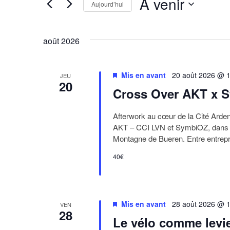
À venir
Évènements
Aujourd’hui
de
par
Sélectionnez
mot-
une
vues
clé.
août 2026
date.
Évènements
Mis en avant
20 août 2026 @ 1
JEU
20
Cross Over AKT x S
Afterwork au cœur de la Cité Arden
AKT – CCI LVN et SymbiOZ, dans le
Montagne de Bueren. Entre entrepre
40€
Mis en avant
28 août 2026 @ 1
VEN
28
Le vélo comme levier