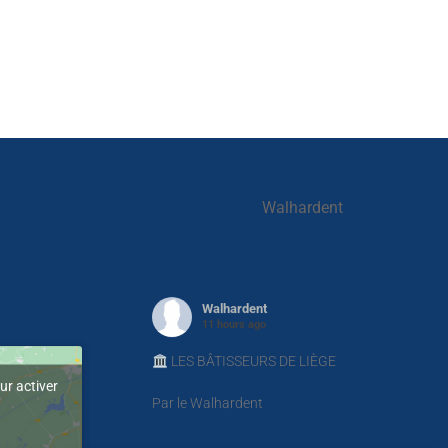
Walhardent
Walhardent
11 hours ago
LES BÂTISSEURS DE LIÈGE
ur activer
Par le Walhardent