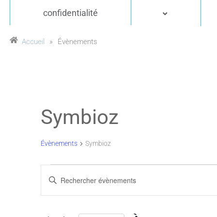
confidentialité
Accueil
»
Évènements
Symbioz
Évènements
Symbioz
Recherche
Saisir
mot-
et
clé.
Rechercher
navigation