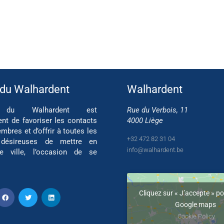
 du Walhardent
Walhardent
if du Walhardent est
Rue du Verbois, 11
ent de favoriser les contacts
4000 Liège
mbres et d’offrir à toutes les
+32 472 82 31 04
 désireuses de mettre en
info@walhardent.be
re ville, l’occasion de se
Cliquez sur « J’accepte » po
Google maps
Cookie Policy