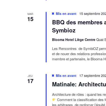
Mis en avant
15 septembre 20
MAR
15
BBQ des membres au
Symbioz
Blooma Hotel Liège Centre
Quai S
Les Rencontres de SymbiOZ perme
et de nouer des relations professio
membre et partenaire, le Blooma Ho
Mis en avant
17 septembre 20
JEU
17
Matinale: Architect
Architecture de rôles : quand les r
Comment la classification des f
les arbitrages, de renforcer l’équité