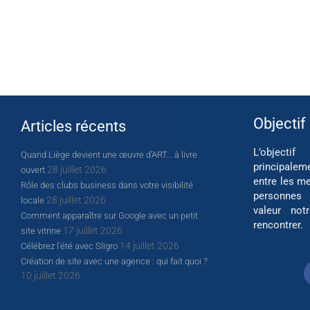
Objectif
Articles récents
L’object
Quand Liège devient une œuvre d’ART… à livre
principalem
28 juillet 2026
ouvert
entre les me
Rôle des clubs business dans votre visibilité
personnes
28 juillet 2026
locale
valeur not
Comment apparaître sur Google avec un petit
rencontrer.
17 juillet 2026
site vitrine
14 juillet 2026
Célébrez l’été avec Sligro
Création de site avec une agence : qui fait quoi ?
10 juillet 2026