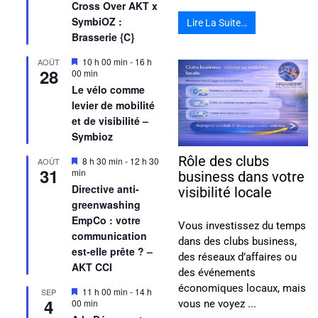
Cross Over AKT x
SymbiOZ :
Lire La Suite…
Brasserie {C}
Mis
10 h 00 min
-
16 h
AOÛT
28
en
00 min
avant
Le vélo comme
levier de mobilité
et de visibilité –
Symbioz
Rôle des clubs
Mis
8 h 30 min
-
12 h 30
AOÛT
31
en
min
business dans votre
avant
Directive anti-
visibilité locale
greenwashing
EmpCo : votre
Vous investissez du temps
communication
dans des clubs business,
est-elle prête ? –
des réseaux d’affaires ou
AKT CCI
des événements
économiques locaux, mais
Mis
11 h 00 min
-
14 h
SEP
4
en
00 min
vous ne voyez ...
avant