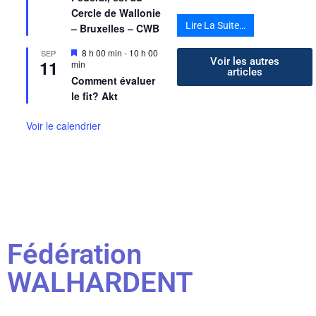
Cercle de Wallonie
Lire La Suite…
– Bruxelles – CWB
Mis
8 h 00 min
-
10 h 00
SEP
Voir les autres
11
en
min
articles
avant
Comment évaluer
le fit? Akt
Voir le calendrier
Fédération
WALHARDENT