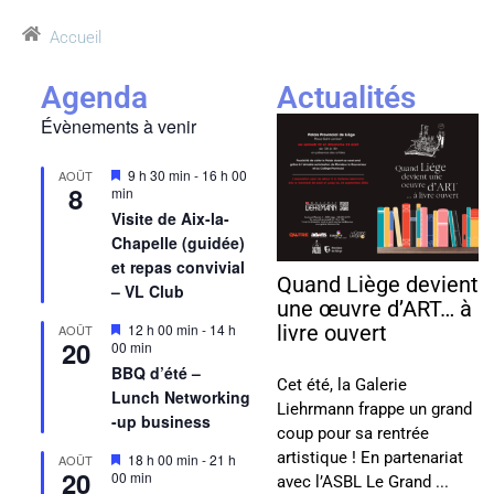
Accueil
Agenda
Actualités
Évènements à venir
Mis
9 h 30 min
-
16 h 00
AOÛT
8
en
min
avant
Visite de Aix-la-
Chapelle (guidée)
et repas convivial
Quand Liège devient
– VL Club
une œuvre d’ART… à
Mis
12 h 00 min
-
14 h
livre ouvert
AOÛT
20
en
00 min
avant
BBQ d’été –
Cet été, la Galerie
Lunch Networking
Liehrmann frappe un grand
-up business
coup pour sa rentrée
artistique ! En partenariat
Mis
18 h 00 min
-
21 h
AOÛT
20
en
00 min
avec l’ASBL Le Grand ...
avant