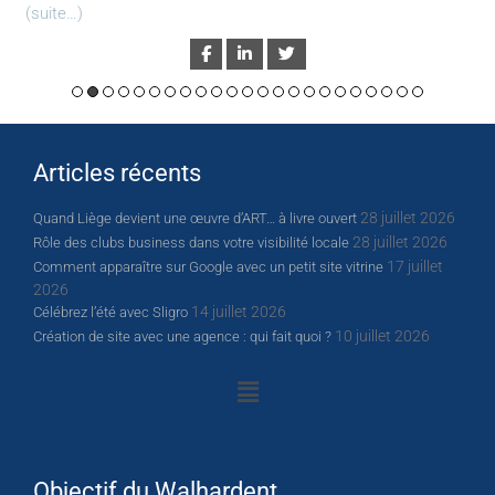
(suite…)
Articles récents
28 juillet 2026
Quand Liège devient une œuvre d’ART… à livre ouvert
28 juillet 2026
Rôle des clubs business dans votre visibilité locale
17 juillet
Comment apparaître sur Google avec un petit site vitrine
2026
14 juillet 2026
Célébrez l’été avec Sligro
10 juillet 2026
Création de site avec une agence : qui fait quoi ?
Objectif du Walhardent