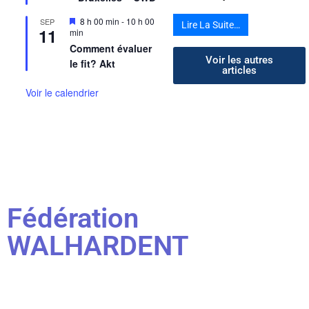
Mis
8 h 00 min
-
10 h 00
SEP
Lire La Suite…
11
en
min
avant
Comment évaluer
Voir les autres
le fit? Akt
articles
Voir le calendrier
Fédération
WALHARDENT