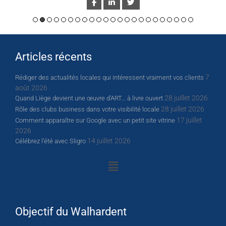
Articles récents
7
Rédiger des actualités locales qui intéressent vraiment vos clients
août 2026
28 juillet 2026
Quand Liège devient une œuvre d’ART… à livre ouvert
28 juillet 2026
Rôle des clubs business dans votre visibilité locale
17 juillet
Comment apparaître sur Google avec un petit site vitrine
2026
14 juillet 2026
Célébrez l’été avec Sligro
Objectif du Walhardent