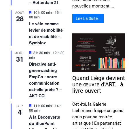
– Rotterdam 21
nouvelles montrent ...
Mis
10 h 00 min
-
16 h
AOÛT
28
en
00 min
Lire La Suite…
avant
Le vélo comme
levier de mobilité
et de visibilité –
Symbioz
Mis
8 h 30 min
-
12 h 30
AOÛT
31
en
min
avant
Directive anti-
greenwashing
EmpCo : votre
Quand Liège devient
communication
une œuvre d’ART… à
est-elle prête ? –
livre ouvert
AKT CCI
Cet été, la Galerie
Mis
11 h 00 min
-
14 h
SEP
4
en
00 min
Liehrmann frappe un grand
avant
A la Découverte
coup pour sa rentrée
du BluePoint
artistique ! En partenariat