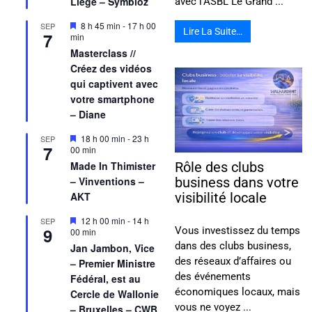
Liège – Symbioz
avec l’ASBL Le Grand ...
Mis
8 h 45 min
-
17 h 00
SEP
Lire La Suite…
7
en
min
avant
Masterclass //
Créez des vidéos
qui captivent avec
votre smartphone
– Diane
Mis
18 h 00 min
-
23 h
SEP
7
en
00 min
avant
Made In Thimister
Rôle des clubs
– Vinventions –
business dans votre
AKT
visibilité locale
Mis
12 h 00 min
-
14 h
SEP
9
Vous investissez du temps
en
00 min
avant
dans des clubs business,
Jan Jambon, Vice
des réseaux d’affaires ou
– Premier Ministre
des événements
Fédéral, est au
économiques locaux, mais
Cercle de Wallonie
vous ne voyez ...
– Bruxelles – CWB