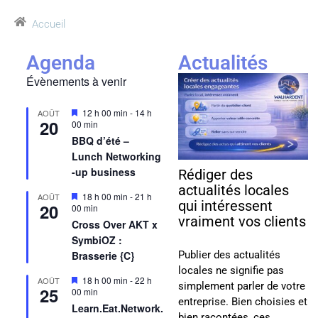
Accueil
Agenda
Actualités
Évènements à venir
Mis
12 h 00 min
-
14 h
AOÛT
20
en
00 min
avant
BBQ d’été –
Lunch Networking
-up business
Rédiger des
actualités locales
Mis
18 h 00 min
-
21 h
AOÛT
qui intéressent
20
en
00 min
avant
vraiment vos clients
Cross Over AKT x
SymbiOZ :
Publier des actualités
Brasserie {C}
locales ne signifie pas
Mis
18 h 00 min
-
22 h
AOÛT
simplement parler de votre
25
en
00 min
entreprise. Bien choisies et
avant
Learn.Eat.Network.
bien racontées, ces