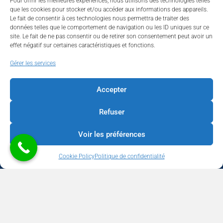
Pour offrir les meilleures expériences, nous utilisons des technologies telles
que les cookies pour stocker et/ou accéder aux informations des appareils.
Le fait de consentir à ces technologies nous permettra de traiter des
données telles que le comportement de navigation ou les ID uniques sur ce
site. Le fait de ne pas consentir ou de retirer son consentement peut avoir un
effet négatif sur certaines caractéristiques et fonctions.
Walhardent
Gérer les services
Accepter
Refuser
Walhardent
5 days ago
Voir les préférences
LES BÂTISSEURS DE LIÈGE
Cookie Policy
Politique de confidentialité
Par le Walhardent
Ceux qui osent, investissent et construisent l’avenir de notre
province.