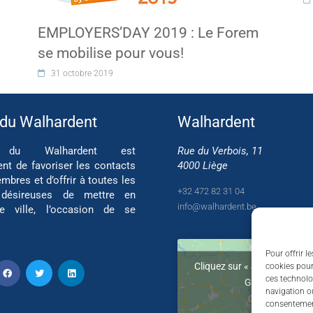
EMPLOYERS’DAY 2019 : Le Forem
se mobilise pour vous!
31 octobre 2019
 du Walhardent
Walhardent
if du Walhardent est
Rue du Verbois, 11
ent de favoriser les contacts
4000 Liège
mbres et d’offrir à toutes les
+32 472 82 31 04
 désireuses de mettre en
info@walhardent.be
re ville, l’occasion de se
Pour offrir l
Cliquez sur « J’accepte » po
cookies pour
ces technolo
Google maps
navigation ou
Cookie Policy
consentement