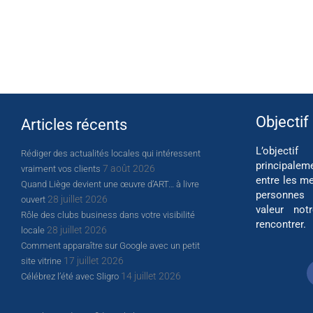
Objectif
Articles récents
L’object
Rédiger des actualités locales qui intéressent
principalem
7 août 2026
vraiment vos clients
entre les me
Quand Liège devient une œuvre d’ART… à livre
personnes
28 juillet 2026
ouvert
valeur not
Rôle des clubs business dans votre visibilité
rencontrer.
28 juillet 2026
locale
Comment apparaître sur Google avec un petit
17 juillet 2026
site vitrine
14 juillet 2026
Célébrez l’été avec Sligro