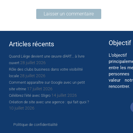
Objectif
Articles récents
L’object
Quand Liège devient une œuvre d’ART… à livre
principalem
28 juillet 2026
ouvert
entre les me
Rôle des clubs business dans votre visibilité
personnes
28 juillet 2026
locale
valeur not
Comment apparaître sur Google avec un petit
rencontrer.
17 juillet 2026
site vitrine
14 juillet 2026
Célébrez l’été avec Sligro
Création de site avec une agence : qui fait quoi ?
10 juillet 2026
Politique de confidentialité