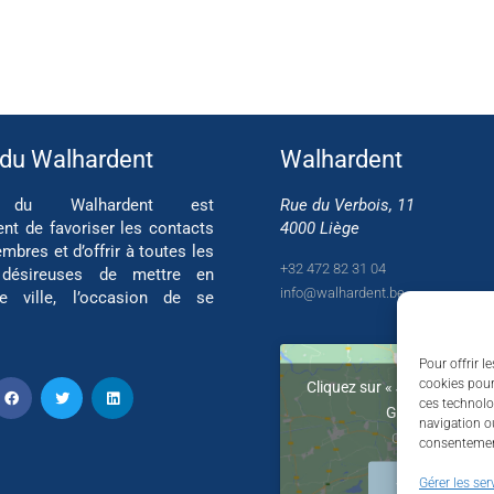
 du Walhardent
Walhardent
if du Walhardent est
Rue du Verbois, 11
ent de favoriser les contacts
4000 Liège
mbres et d’offrir à toutes les
+32 472 82 31 04
 désireuses de mettre en
info@walhardent.be
re ville, l’occasion de se
Pour offrir l
cookies pour
Cliquez sur « J’accepte » po
ces technolo
Google maps
navigation ou
Cookie Policy
consentement
J’accepte
Gérer les ser