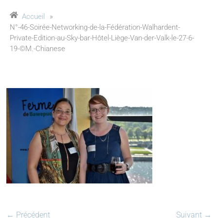
Accueil
»
N°-46-Soirée-Networking-de-la-Fédération-Walhardent-
Private-Edition-au-Sky-bar-Hôtel-Liège-Van-der-Valk-le-27-6-
19-©M.-Chianese
← Précédent
Suivant →