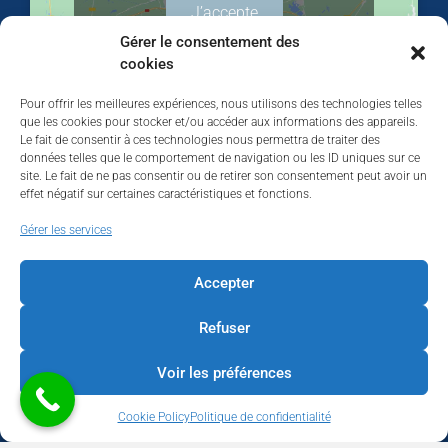
J’accepte
Gérer le consentement des
cookies
Pour offrir les meilleures expériences, nous utilisons des technologies telles
que les cookies pour stocker et/ou accéder aux informations des appareils.
Le fait de consentir à ces technologies nous permettra de traiter des
données telles que le comportement de navigation ou les ID uniques sur ce
site. Le fait de ne pas consentir ou de retirer son consentement peut avoir un
effet négatif sur certaines caractéristiques et fonctions.
Walhardent
Gérer les services
Accepter
Refuser
Walhardent
1 day ago
Voir les préférences
LES BÂTISSEURS DE LIÈGE
Cookie Policy
Politique de confidentialité
Par le Walhardent