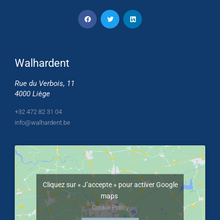
Walhardent
Rue du Verbois, 11
4000 Liège
+32 472 82 31 04
info@walhardent.be
Cliquez sur « J’accepte » pour activer Google
maps
Cookie Policy