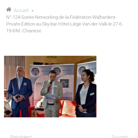
Accueil
»
N°-124-Soirée-Networking-de-la-Fédération-Walhardent-
Private-Edition-au-Sky-bar-Hôtel-Liège-Van-der-Valk-le-27-6-
19-©M.-Chianese
← Précédent
Suivant →