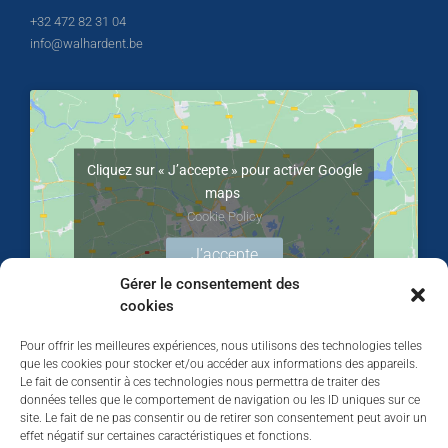
+32 472 82 31 04
info@walhardent.be
Cliquez sur « J’accepte » pour activer Google
maps
Cookie Policy
J’accepte
Gérer le consentement des
cookies
Pour offrir les meilleures expériences, nous utilisons des technologies telles
que les cookies pour stocker et/ou accéder aux informations des appareils.
Le fait de consentir à ces technologies nous permettra de traiter des
données telles que le comportement de navigation ou les ID uniques sur ce
site. Le fait de ne pas consentir ou de retirer son consentement peut avoir un
effet négatif sur certaines caractéristiques et fonctions.