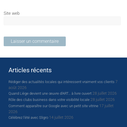
Site web
Articles récents
7
Rédiger des actualités locales qui intéressent vraiment vos clients
août 2026
28 juillet 2026
Quand Liège devient une œuvre d’ART… à livre ouvert
28 juillet 2026
Rôle des clubs business dans votre visibilité locale
17 juillet
Comment apparaître sur Google avec un petit site vitrine
2026
14 juillet 2026
Célébrez l’été avec Sligro