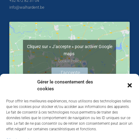
+32 472 82 31 04
info@walhardent.be
Cliquez sur « J’accepte » pour activer Google
maps
Cookie Policy
J’accepte
Gérer le consentement des
cookies
Pour offrir les meilleures expériences, nous utilisons des technologies telles
que les cookies pour stocker et/ou accéder aux informations des appareils.
Le fait de consentir à ces technologies nous permettra de traiter des
données telles que le comportement de navigation ou les ID uniques sur ce
site. Le fait de ne pas consentir ou de retirer son consentement peut avoir un
effet négatif sur certaines caractéristiques et fonctions.