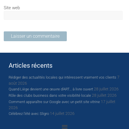
Site web
Articles récents
7
Rédiger des actualités locales qui intéressent vraiment vos clients
août 2026
28 juillet 2026
Quand Liège devient une œuvre d’ART… à livre ouvert
28 juillet 2026
Rôle des clubs business dans votre visibilité locale
17 juillet
Comment apparaître sur Google avec un petit site vitrine
2026
14 juillet 2026
Célébrez l’été avec Sligro