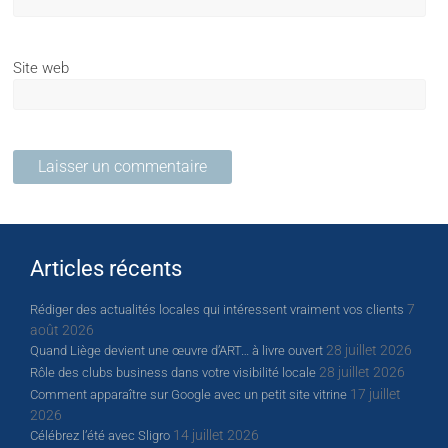
Site web
Articles récents
7
Rédiger des actualités locales qui intéressent vraiment vos clients
août 2026
28 juillet 2026
Quand Liège devient une œuvre d’ART… à livre ouvert
28 juillet 2026
Rôle des clubs business dans votre visibilité locale
17 juillet
Comment apparaître sur Google avec un petit site vitrine
2026
14 juillet 2026
Célébrez l’été avec Sligro