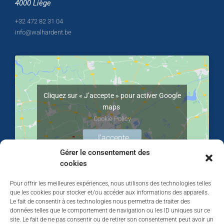
4000 Liège
+32 472 82 31 04
info@walhardent.be
Cliquez sur « J’accepte » pour activer Google
maps
Cookie Policy
J’accepte
Gérer le consentement des
cookies
Pour offrir les meilleures expériences, nous utilisons des technologies telles
que les cookies pour stocker et/ou accéder aux informations des appareils.
Le fait de consentir à ces technologies nous permettra de traiter des
données telles que le comportement de navigation ou les ID uniques sur ce
site. Le fait de ne pas consentir ou de retirer son consentement peut avoir un