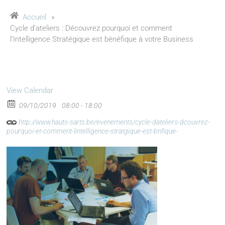
Accueil
»
Cycle d’ateliers : Découvrez pourquoi et comment
l’Intelligence Stratégique est bénéfique à votre Business
View Calendar
09/10/2019
08:00 - 18:00
http://www.hauts-sarts.be/evenements/cycle-dateliers-dcouvrez-
pourquoi-et-comment-lintelligence-stratgique-est-bnfique-