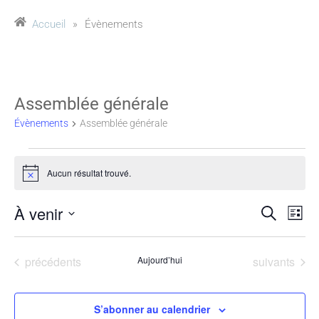
Accueil
»
Évènements
Assemblée générale
Évènements
Assemblée générale
Aucun résultat trouvé.
Notice
À venir
Reche
Na
Recherche
Liste
Sélectionnez
de
et
une
Évènements
Évènements
précédents
Aujourd’hui
suivants
vu
date.
naviga
Év
de
S’abonner au calendrier