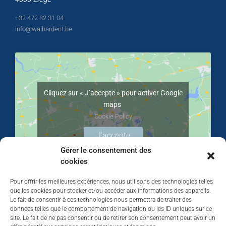
+32 472 82 31 04
info@walhardent.be
Cliquez sur « J’accepte » pour activer Google
maps
Cookie Policy
J’accepte
Gérer le consentement des
cookies
Pour offrir les meilleures expériences, nous utilisons des technologies telles
que les cookies pour stocker et/ou accéder aux informations des appareils.
Le fait de consentir à ces technologies nous permettra de traiter des
données telles que le comportement de navigation ou les ID uniques sur ce
site. Le fait de ne pas consentir ou de retirer son consentement peut avoir un