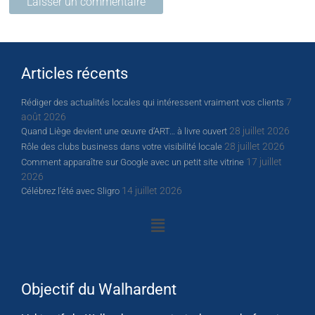
Articles récents
7
Rédiger des actualités locales qui intéressent vraiment vos clients
août 2026
28 juillet 2026
Quand Liège devient une œuvre d’ART… à livre ouvert
28 juillet 2026
Rôle des clubs business dans votre visibilité locale
17 juillet
Comment apparaître sur Google avec un petit site vitrine
2026
14 juillet 2026
Célébrez l’été avec Sligro
Objectif du Walhardent