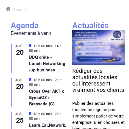
Accueil
Agenda
Actualités
Évènements à venir
Mis
12 h 00 min
-
14 h
AOÛT
20
en
00 min
avant
BBQ d’été –
Lunch Networking
-up business
Rédiger des
actualités locales
Mis
18 h 00 min
-
21 h
AOÛT
qui intéressent
20
en
00 min
avant
vraiment vos clients
Cross Over AKT x
SymbiOZ :
Publier des actualités
Brasserie {C}
locales ne signifie pas
Mis
18 h 00 min
-
22 h
AOÛT
simplement parler de votre
25
en
00 min
entreprise. Bien choisies et
avant
Learn.Eat.Network.
bien racontées, ces