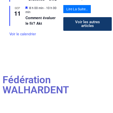
Mis
8 h 00 min
-
10 h 00
SEP
Lire La Suite…
11
en
min
avant
Comment évaluer
Voir les autres
le fit? Akt
articles
Voir le calendrier
Fédération
WALHARDENT