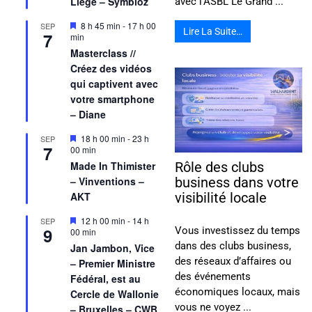
Liège – Symbioz
avec l’ASBL Le Grand ...
Mis
8 h 45 min
-
17 h 00
SEP
Lire La Suite…
7
en
min
avant
Masterclass //
Créez des vidéos
qui captivent avec
votre smartphone
– Diane
Mis
18 h 00 min
-
23 h
SEP
7
en
00 min
avant
Made In Thimister
Rôle des clubs
– Vinventions –
business dans votre
AKT
visibilité locale
Mis
12 h 00 min
-
14 h
SEP
9
Vous investissez du temps
en
00 min
avant
dans des clubs business,
Jan Jambon, Vice
des réseaux d’affaires ou
– Premier Ministre
des événements
Fédéral, est au
économiques locaux, mais
Cercle de Wallonie
vous ne voyez ...
– Bruxelles – CWB