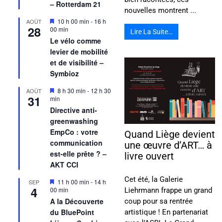
– Rotterdam 21
nouvelles montrent ...
Mis
10 h 00 min
-
16 h
AOÛT
28
en
00 min
Lire La Suite…
avant
Le vélo comme
levier de mobilité
et de visibilité –
Symbioz
Mis
8 h 30 min
-
12 h 30
AOÛT
31
en
min
avant
Directive anti-
greenwashing
EmpCo : votre
Quand Liège devient
communication
une œuvre d’ART… à
est-elle prête ? –
livre ouvert
AKT CCI
Cet été, la Galerie
Mis
11 h 00 min
-
14 h
SEP
4
en
00 min
Liehrmann frappe un grand
avant
A la Découverte
coup pour sa rentrée
du BluePoint
artistique ! En partenariat