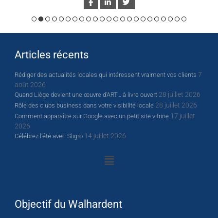
Articles récents
7
Rédiger des actualités locales qui intéressent vraiment vos clients
août 2026
28 juillet 2026
Quand Liège devient une œuvre d’ART… à livre ouvert
28 juillet 2026
Rôle des clubs business dans votre visibilité locale
17 juillet
Comment apparaître sur Google avec un petit site vitrine
2026
14 juillet 2026
Célébrez l’été avec Sligro
Objectif du Walhardent