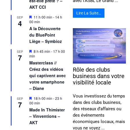
est-elle prête ? –
avec l’ASBL Le Grand ...
AKT CCI
Lire La Suite…
Mis
11 h 00 min
-
14 h
SEP
4
en
00 min
avant
A la Découverte
du BluePoint
Liège – Symbioz
Mis
8 h 45 min
-
17 h 00
SEP
7
en
min
avant
Masterclass //
Créez des vidéos
Rôle des clubs
qui captivent avec
business dans votre
votre smartphone
visibilité locale
– Diane
Vous investissez du temps
Mis
18 h 00 min
-
23 h
SEP
7
dans des clubs business,
en
00 min
avant
des réseaux d’affaires ou
Made In Thimister
des événements
– Vinventions –
économiques locaux, mais
AKT
vous ne voyez ...