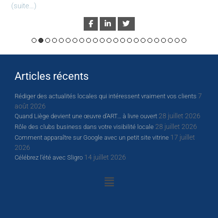
(suite…)
Articles récents
7
Rédiger des actualités locales qui intéressent vraiment vos clients
août 2026
28 juillet 2026
Quand Liège devient une œuvre d’ART… à livre ouvert
28 juillet 2026
Rôle des clubs business dans votre visibilité locale
17 juillet
Comment apparaître sur Google avec un petit site vitrine
2026
14 juillet 2026
Célébrez l’été avec Sligro