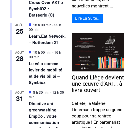
Cross Over AKT x
nouvelles montrent ...
SymbiOZ :
Brasserie {C}
Lire La Suite…
Mis
18 h 00 min
-
22 h
AOÛT
25
en
00 min
avant
Learn.Eat.Network.
– Rotterdam 21
Mis
10 h 00 min
-
16 h
AOÛT
28
en
00 min
avant
Le vélo comme
levier de mobilité
et de visibilité –
Quand Liège devient
Symbioz
une œuvre d’ART… à
livre ouvert
Mis
8 h 30 min
-
12 h 30
AOÛT
31
en
min
avant
Directive anti-
Cet été, la Galerie
greenwashing
Liehrmann frappe un grand
EmpCo : votre
coup pour sa rentrée
communication
artistique ! En partenariat