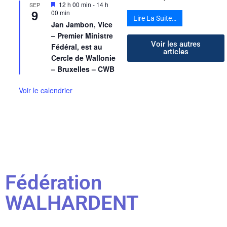
Mis
12 h 00 min
-
14 h
SEP
9
en
00 min
Lire La Suite…
avant
Jan Jambon, Vice
– Premier Ministre
Voir les autres
Fédéral, est au
articles
Cercle de Wallonie
– Bruxelles – CWB
Voir le calendrier
Fédération
WALHARDENT