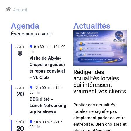
Accueil
Agenda
Actualités
Évènements à venir
Mis
9 h 30 min
-
16 h 00
AOÛT
8
en
min
avant
Visite de Aix-la-
Chapelle (guidée)
et repas convivial
Rédiger des
– VL Club
actualités locales
qui intéressent
Mis
12 h 00 min
-
14 h
AOÛT
vraiment vos clients
20
en
00 min
avant
BBQ d’été –
Publier des actualités
Lunch Networking
locales ne signifie pas
-up business
simplement parler de votre
Mis
18 h 00 min
-
21 h
AOÛT
entreprise. Bien choisies et
20
en
00 min
bien racontées, ces
avant